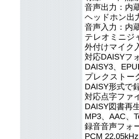
音声出力：内蔵
ヘッドホン出力
音声入力：内蔵
テレオミニジ
外付けマイク
対応DAISYフォ
DAISY3、EPU
プレクストー
DAISY形式
対応点字ファイ
DAISY図書再
MP3、AAC、Te
録音音声フォーマ
PCM 22.05k