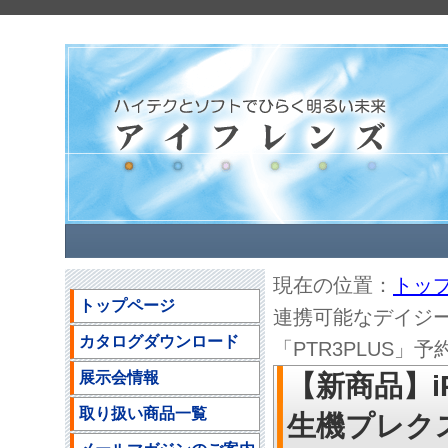
現在の位置：
トッ
トップページ
連携可能なデイジ
カタログダウンロード
「PTR3PLUS」予約
展示会情報
【新商品】i
取り扱い商品一覧
生機プレク