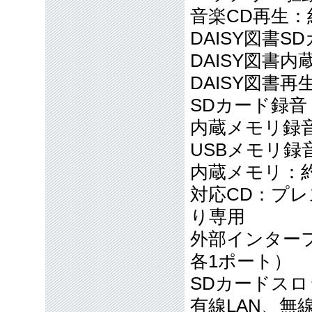
音楽CD再生：約
DAISY図書S
DAISY図書
DAISY図書再
SDカード録音
内蔵メモリ録
USBメモリ録
内蔵メモリ：約
対応CD：プレ
り専用
外部インターフ
各1ポート）
SDカードスロッ
有線LAN、無線LAN