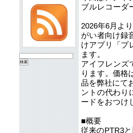
ブルレコーダー
2026年6月
がい者向け録音再
けアプリ「プ
ます。
検
アイフレンズ
索:
ります。価格は
品を弊社にて
ントの代わりに
ードをおつけ
■概要
従来のPTR3