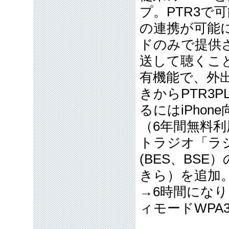
プ。PTR3で
の連携が可能
ドのみで提供さ
送して聴くこ
有機能で、外出
きからPTR3P
るにはiPho
（6年間無料
トラジオ「ラ
(BES、BS
きら）を追加。
→6時間になり
ィモードWPA