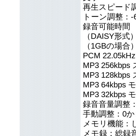
再生スピード調
トーン調整：-
録音可能時間
（DAISY形式
（1GBの場合） 
PCM 22.05
MP3 256kbp
MP3 128kb
MP3 64kbp
MP3 32kbp
録音音量調整
手動調整：0から
メモリ機能：し
メモ録：総録音時