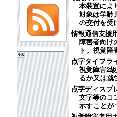
本装置によ
対象は学齢
の交付を受
情報通信支援
障害者向け
ト。視覚障
検
索:
点字タイプラ
視覚障害2
るか又は就
点字ディスプ
文字等のコ
示すことが
視覚障害者用