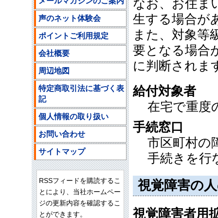
メールマガジンのご案内
なお、お住ま
生する場合が
声のネット体験会
また、対象等
ポイントご利用規定
要となる場合
会社概要
に判断されま
周辺地図
特定商取引法に基づく表
給付対象者
記
在宅で重度
個人情報の取り扱い
手続窓口
お問い合わせ
市区町村の
サイトマップ
手続きを行
RSSフィードを購読するこ
視覚障害の人
とにより、当社ホームペー
ジの更新内容を確認するこ
視覚障害者用
とができます。