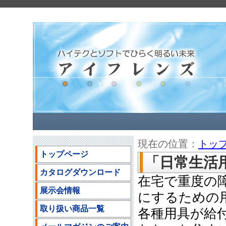
現在の位置：
トッ
トップページ
「日常生活
カタログダウンロード
在宅で重度の
展示会情報
にするための
取り扱い商品一覧
各種用具が給