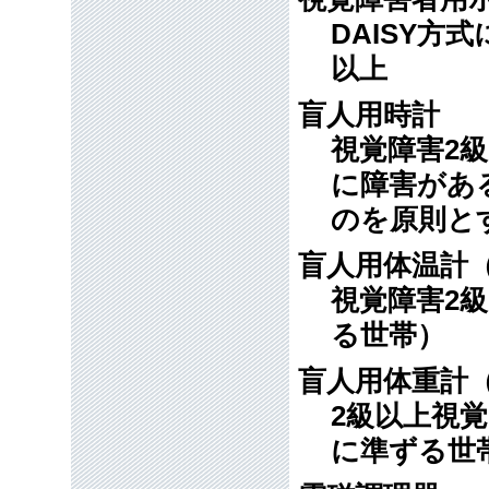
DAISY方
以上
盲人用時計
視覚障害2
に障害があ
のを原則と
盲人用体温計
視覚障害2
る世帯）
盲人用体重計
2級以上視
に準ずる世