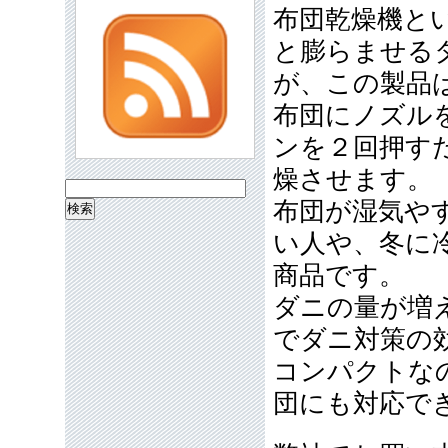
布団乾燥機と
と膨らませる
が、この製品
布団にノズル
ンを２回押す
燥させます。
検
布団が湿気や
索:
い人や、冬に
商品です。
ダニの量が増
でダニ対策の
コンパクトな
団にも対応で