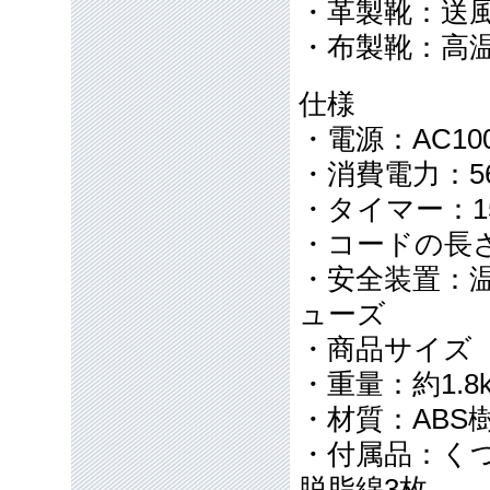
・革製靴：送風
・布製靴：高温
仕様
・電源：AC100
・消費電力：5
・タイマー：15・
・コードの長さ
・安全装置：
ューズ
・商品サイズ（
・重量：約1.8k
・材質：ABS
・付属品：く
脱脂綿3枚