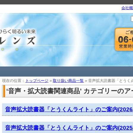
会社概
現在の位置：
トップページ
»
取り扱い商品一覧
» 音声拡大読書器「とうくんライ
‘音声・拡大読書関連商品’ カテゴリーの
音声拡大読書器「とうくんライト」のご案内(2026/08
音声拡大読書器「とうくんライト」のご案内(2025/08